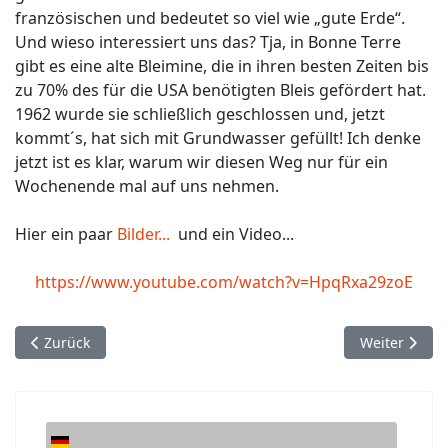
französischen und bedeutet so viel wie „gute Erde“.
Und wieso interessiert uns das? Tja, in Bonne Terre
gibt es eine alte Bleimine, die in ihren besten Zeiten bis
zu 70% des für die USA benötigten Bleis gefördert hat.
1962 wurde sie schließlich geschlossen und, jetzt
kommt´s, hat sich mit Grundwasser gefüllt! Ich denke
jetzt ist es klar, warum wir diesen Weg nur für ein
Wochenende mal auf uns nehmen.
Hier ein paar
Bilder...
und ein Video...
https://www.youtube.com/watch?v=HpqRxa29zoE
Vorheriger Beitrag: Rocio del Mar - Sea of Cortez
Nächster Beit
Zurück
Weiter
Sprache auswählen