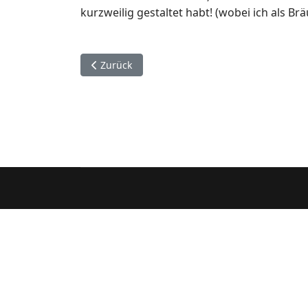
kurzweilig gestaltet habt! (wobei ich als 
Vorheriger Beitrag: Ballonfliegen
Zurück